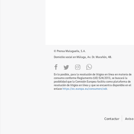
© Prensa Malagueña, S.A.
Domicilio social en Málaga, Av. Dr. Marañón, 48.
En lo posible, para la resolución de litigios en línea en materia de
consumo conforme Reglamento (UE) 524/2013, se buscará la
posibilidad que la Comisión Europea facilita como plataforma de
resolución de litigios en línea y que se encuentra disponible en el
enlace
https://ec.europa.eu/consumers/odr
.
Contactar
Aviso