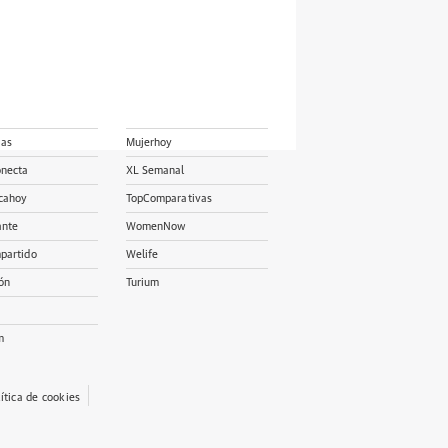
ias
Mujerhoy
onecta
XL Semanal
cahoy
TopComparativas
ante
WomenNow
partido
Welife
ón
Turium
m
lítica de cookies