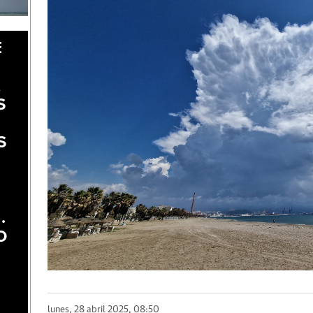
E
A
S
S
.
O
lunes, 28 abril 2025, 08:50