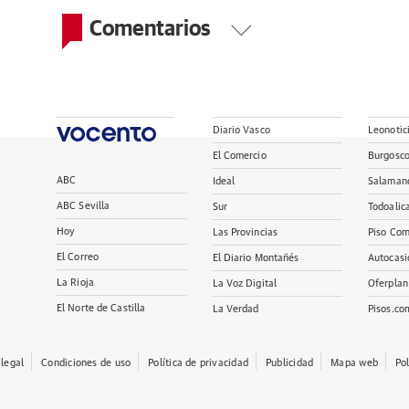
Comentarios
Diario Vasco
Leonotic
El Comercio
Burgosc
ABC
Ideal
Salaman
ABC Sevilla
Sur
Todoalic
Hoy
Las Provincias
Piso Com
El Correo
El Diario Montañés
Autocasi
La Rioja
La Voz Digital
Oferplan
El Norte de Castilla
La Verdad
Pisos.co
 legal
Condiciones de uso
Política de privacidad
Publicidad
Mapa web
Po